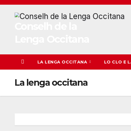
Skip
to
content
Conselh de la
Lenga Occitana
LA LENGA OCCITANA
LO CLO E 
La lenga occitana