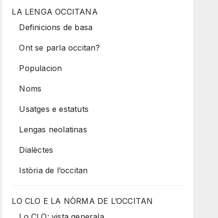
LA LENGA OCCITANA
Definicions de basa
Ont se parla occitan?
Populacion
Noms
Usatges e estatuts
Lengas neolatinas
Dialèctes
Istòria de l’occitan
LO CLO E LA NÒRMA DE L’OCCITAN
Lo CLO: vista generala