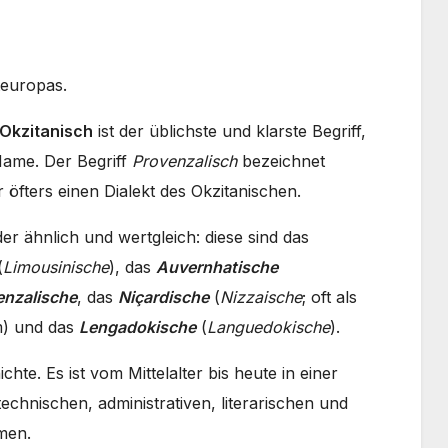
teuropas.
Okzitanisch
ist der üblichste und klarste Begriff,
 Name. Der Begriff
Provenzalisch
bezeichnet
öfters einen Dialekt des Okzitanischen.
er ähnlich und wertgleich: diese sind das
(
Limousinische
), das
Auvernhatische
enzalische
, das
Niçardische
(
Nizzaische
; oft als
om) und das
Lengadokische
(
Languedokische
).
hte. Es ist vom Mittelalter bis heute in einer
technischen, administrativen, literarischen und
men.