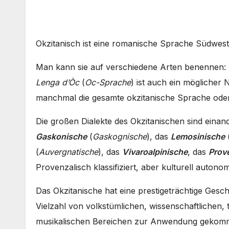
Okzitanisch ist eine romanische Sprache Südwes
Man kann sie auf verschiedene Arten benennen:
Lenga d’Òc
(
Oc-Sprache
) ist auch ein möglicher
manchmal die gesamte okzitanische Sprache oder 
Die großen Dialekte des Okzitanischen sind einand
Gaskonische
(
Gaskognische
), das
Lemosinische
(
Auvergnatische
), das
Vivaroalpinische
, das
Prov
Provenzalisch klassifiziert, aber kulturell auton
Das Okzitanische hat eine prestigeträchtige Geschic
Vielzahl von volkstümlichen, wissenschaftlichen, 
musikalischen Bereichen zur Anwendung gekom