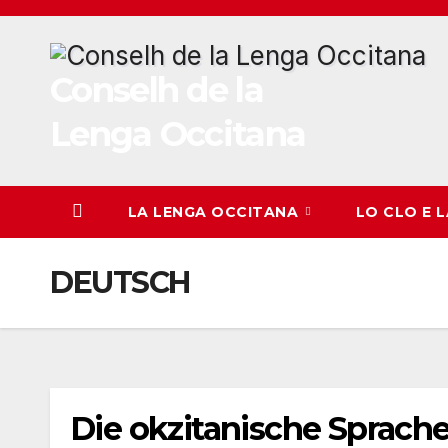
Skip
to
content
Conselh de la
Lenga Occitana
LA LENGA OCCITANA
LO CLO E 
DEUTSCH
Die okzitanische Sprach