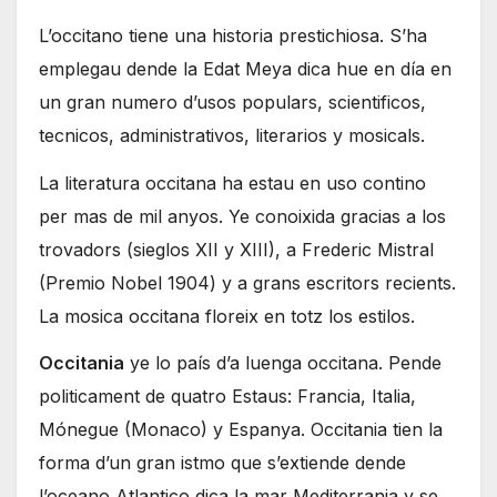
L’occitano tiene una historia prestichiosa. S’ha
emplegau dende la Edat Meya dica hue en día en
un gran numero d’usos populars, scientificos,
tecnicos, administrativos, literarios y mosicals.
La literatura occitana ha estau en uso contino
per mas de mil anyos. Ye conoixida gracias a los
trovadors (sieglos XII y XIII), a Frederic Mistral
(Premio Nobel 1904) y a grans escritors recients.
La mosica occitana floreix en totz los estilos.
Occitania
ye lo país d’a luenga occitana. Pende
politicament de quatro Estaus: Francia, Italia,
Mónegue (Monaco) y Espanya. Occitania tien la
forma d’un gran istmo que s’extiende dende
l’oceano Atlantico dica la mar Mediterrania y se