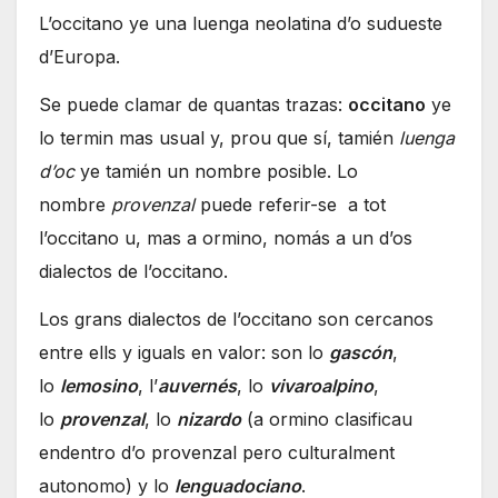
L’occitano ye una luenga neolatina d’o sudueste
d’Europa.
Se puede clamar de quantas trazas:
occitano
ye
lo termin mas usual y, prou que sí, tamién
luenga
d’oc
ye tamién un nombre posible. Lo
nombre
provenzal
puede referir-se a tot
l’occitano u, mas a ormino, nomás a un d’os
dialectos de l’occitano.
Los grans dialectos de l’occitano son cercanos
entre ells y iguals en valor: son lo
gascón
,
lo
lemosino
, l’
auvernés
, lo
vivaroalpino
,
lo
provenzal
, lo
nizardo
(a ormino clasificau
endentro d’o provenzal pero culturalment
autonomo) y lo
lenguadociano
.